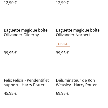
12,90 €
12,90 €
Baguette magique boîte
Baguette magique boîte
Ollivander Gilderoy
Ollivander Norbert
Lockhart - Harry Potter
Dragonneau - Animaux
Fantastiques
ÉPUISÉ
39,95 €
39,95 €
Felix Felicis - Pendentif et
Déluminateur de Ron
support - Harry Potter
Weasley - Harry Potter
45,95 €
69,95 €