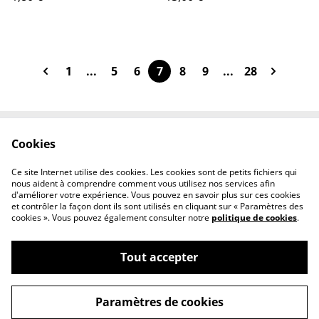
1
...
5
6
7
8
9
...
28
Cookies
Contact Us
Legal Terms
Privacy Policy
Cookie Policy
Ce site Internet utilise des cookies. Les cookies sont de petits fichiers qui
Conditions générales
nous aident à comprendre comment vous utilisez nos services afin
d'améliorer votre expérience. Vous pouvez en savoir plus sur ces cookies
et contrôler la façon dont ils sont utilisés en cliquant sur « Paramètres des
cookies ». Vous pouvez également consulter notre
politique de cookies
.
Tout accepter
©
2026
Le chaudron magique
Paramètres de cookies
powered by