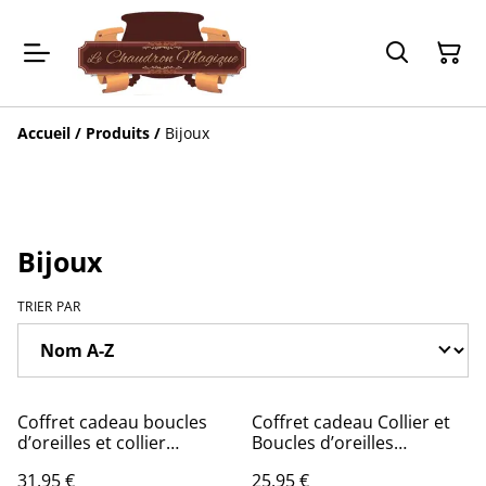
Accueil
/
Produits
/
Bijoux
Bijoux
TRIER PAR
Coffret cadeau boucles
Coffret cadeau Collier et
d’oreilles et collier
Boucles d’oreilles
Quidditch
Retourneur de Temps -
31,95 €
25,95 €
Harry Potter