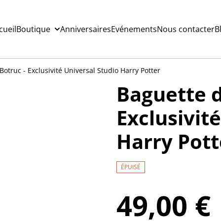
cueil
Boutique
Anniversaires
Evénements
Nous contacter
B
Botruc - Exclusivité Universal Studio Harry Potter
Baguette d
Exclusivit
Harry Pott
ÉPUISÉ
49,00 €