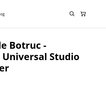
log
e Botruc -
é Universal Studio
er