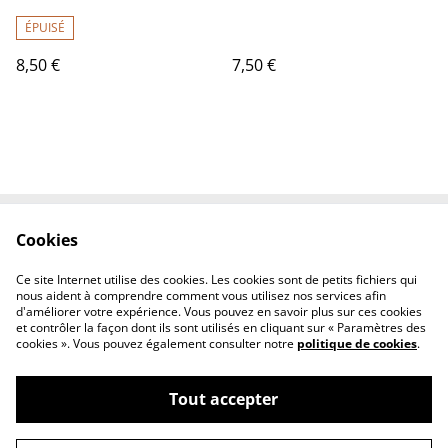
l'ancrage
ÉPUISÉ
8,50 €
7,50 €
Cookies
Contact Us
Legal Terms
Privacy Policy
Cookie Policy
Ce site Internet utilise des cookies. Les cookies sont de petits fichiers qui
Conditions générales
nous aident à comprendre comment vous utilisez nos services afin
d'améliorer votre expérience. Vous pouvez en savoir plus sur ces cookies
et contrôler la façon dont ils sont utilisés en cliquant sur « Paramètres des
cookies ». Vous pouvez également consulter notre
politique de cookies
.
Tout accepter
©
2026
Le chaudron magique