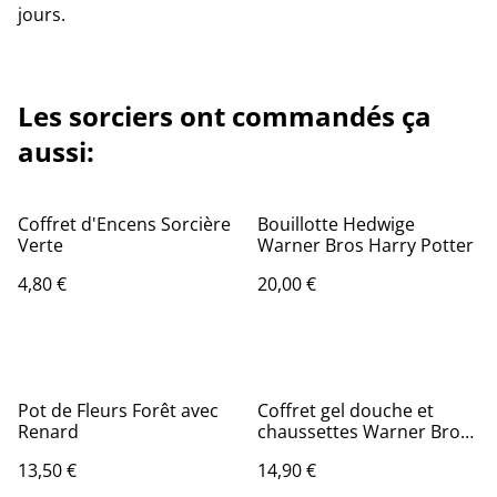
jours.
Les sorciers ont commandés ça
aussi:
Coffret d'Encens Sorcière
Bouillotte Hedwige
Verte
Warner Bros Harry Potter
4,80 €
20,00 €
Pot de Fleurs Forêt avec
Coffret gel douche et
Renard
chaussettes Warner Bros
Harry Potter Hogwart's
13,50 €
14,90 €
Express