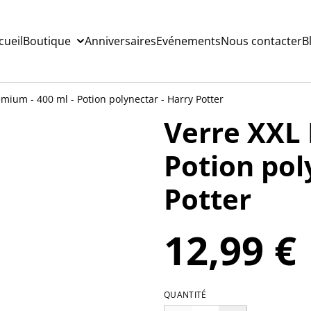
cueil
Boutique
Anniversaires
Evénements
Nous contacter
B
mium - 400 ml - Potion polynectar - Harry Potter
Verre XXL 
Potion pol
Potter
12,99 €
QUANTITÉ