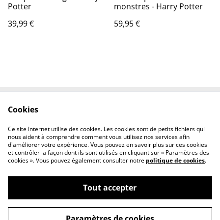
Potter
monstres - Harry Potter
39,99 €
59,95 €
Cookies
Contact Us
Legal Terms
Privacy Policy
Cookie Policy
Ce site Internet utilise des cookies. Les cookies sont de petits fichiers qui
Conditions générales
nous aident à comprendre comment vous utilisez nos services afin
d'améliorer votre expérience. Vous pouvez en savoir plus sur ces cookies
et contrôler la façon dont ils sont utilisés en cliquant sur « Paramètres des
cookies ». Vous pouvez également consulter notre
politique de cookies
.
Tout accepter
©
2026
Le chaudron magique
Paramètres de cookies