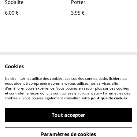
Sodalite
Potter
6,00 €
3,95 €
Cookies
Contact Us
Legal Terms
Privacy Policy
Cookie Policy
Ce site Internet utilise des cookies. Les cookies sont de petits fichiers qui
Conditions générales
nous aident à comprendre comment vous utilisez nos services afin
d'améliorer votre expérience. Vous pouvez en savoir plus sur ces cookies
et contrôler la façon dont ils sont utilisés en cliquant sur « Paramètres des
cookies ». Vous pouvez également consulter notre
politique de cookies
.
Tout accepter
©
2026
Le chaudron magique
Paramètres de cookies