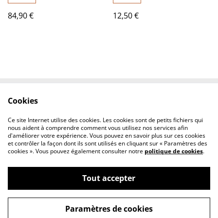
84,90 €
12,50 €
Cookies
Contact Us
Legal Terms
Privacy Policy
Cookie Policy
Ce site Internet utilise des cookies. Les cookies sont de petits fichiers qui
Conditions générales
nous aident à comprendre comment vous utilisez nos services afin
d'améliorer votre expérience. Vous pouvez en savoir plus sur ces cookies
et contrôler la façon dont ils sont utilisés en cliquant sur « Paramètres des
cookies ». Vous pouvez également consulter notre
politique de cookies
.
Tout accepter
©
2026
Le chaudron magique
Paramètres de cookies
powered by