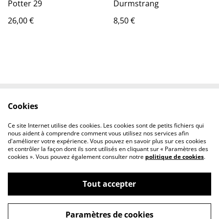
Potter 29
Durmstrang
26,00 €
8,50 €
Cookies
Contact Us
Legal Terms
Privacy Policy
Cookie Policy
Ce site Internet utilise des cookies. Les cookies sont de petits fichiers qui
Conditions générales
nous aident à comprendre comment vous utilisez nos services afin
d'améliorer votre expérience. Vous pouvez en savoir plus sur ces cookies
et contrôler la façon dont ils sont utilisés en cliquant sur « Paramètres des
cookies ». Vous pouvez également consulter notre
politique de cookies
.
Tout accepter
©
2026
Le chaudron magique
Paramètres de cookies