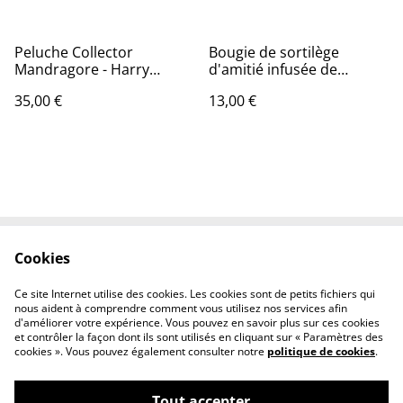
Peluche Collector
Bougie de sortilège
Mandragore - Harry
d'amitié infusée de
Potter
lavande
35,00 €
13,00 €
Cookies
Contact Us
Legal Terms
Privacy Policy
Cookie Policy
Ce site Internet utilise des cookies. Les cookies sont de petits fichiers qui
Conditions générales
nous aident à comprendre comment vous utilisez nos services afin
d'améliorer votre expérience. Vous pouvez en savoir plus sur ces cookies
et contrôler la façon dont ils sont utilisés en cliquant sur « Paramètres des
cookies ». Vous pouvez également consulter notre
politique de cookies
.
Tout accepter