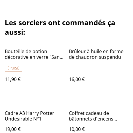
Les sorciers ont commandés ça
aussi:
Bouteille de potion
Brûleur à huile en forme
décorative en verre "Sang
de chaudron suspendu
de vampire"
ÉPUISÉ
11,90 €
16,00 €
Cadre A3 Harry Potter
Coffret cadeau de
Undesirable N°1
bâtonnets d'encens
mystiques par Anne
19,00 €
10,00 €
Stokes