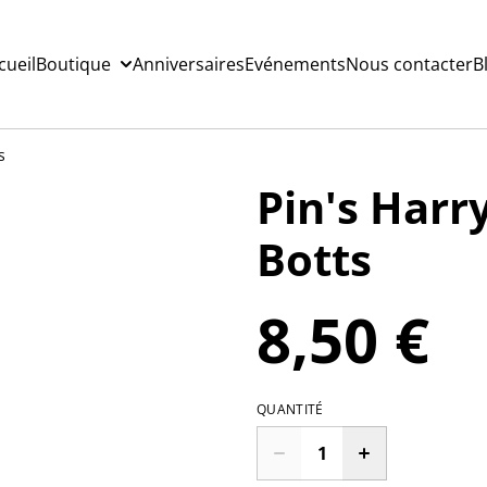
cueil
Boutique
Anniversaires
Evénements
Nous contacter
B
s
Pin's Harr
Botts
8,50 €
QUANTITÉ