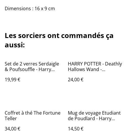
Dimensions : 16 x 9 cm
Les sorciers ont commandés ça
aussi:
Set de 2 verres Serdaigle
HARRY POTTER - Deathly
& Poufsouffle - Harry
Hallows Wand -
Potter
Impression encadrée
19,99 €
24,00 €
30x40
Coffret à thé The Fortune
Mug de voyage Etudiant
Teller
de Poudlard - Harry
Potter
34,00 €
14,50 €