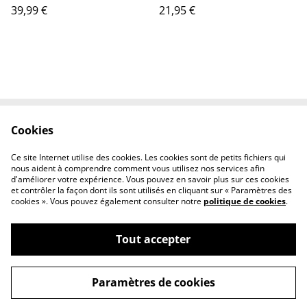
39,99 €
21,95 €
Cookies
Contact Us
Legal Terms
Privacy Policy
Cookie Policy
Ce site Internet utilise des cookies. Les cookies sont de petits fichiers qui
Conditions générales
nous aident à comprendre comment vous utilisez nos services afin
d'améliorer votre expérience. Vous pouvez en savoir plus sur ces cookies
et contrôler la façon dont ils sont utilisés en cliquant sur « Paramètres des
cookies ». Vous pouvez également consulter notre
politique de cookies
.
Tout accepter
©
2026
Le chaudron magique
Paramètres de cookies
powered by