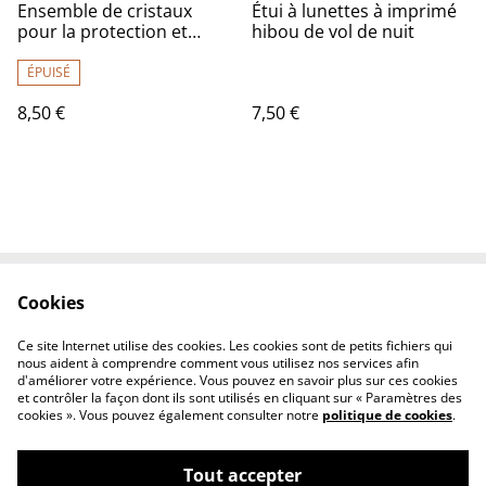
Ensemble de cristaux
Étui à lunettes à imprimé
pour la protection et
hibou de vol de nuit
l'ancrage
ÉPUISÉ
8,50 €
7,50 €
Cookies
Contact Us
Legal Terms
Privacy Policy
Cookie Policy
Ce site Internet utilise des cookies. Les cookies sont de petits fichiers qui
Conditions générales
nous aident à comprendre comment vous utilisez nos services afin
d'améliorer votre expérience. Vous pouvez en savoir plus sur ces cookies
et contrôler la façon dont ils sont utilisés en cliquant sur « Paramètres des
cookies ». Vous pouvez également consulter notre
politique de cookies
.
Tout accepter