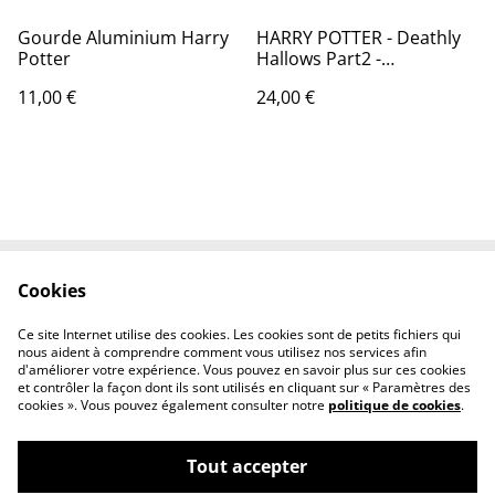
Gourde Aluminium Harry
HARRY POTTER - Deathly
Potter
Hallows Part2 -
Impression encadrée
11,00 €
24,00 €
30x40 cm
Cookies
Contact Us
Legal Terms
Privacy Policy
Cookie Policy
Ce site Internet utilise des cookies. Les cookies sont de petits fichiers qui
Conditions générales
nous aident à comprendre comment vous utilisez nos services afin
d'améliorer votre expérience. Vous pouvez en savoir plus sur ces cookies
et contrôler la façon dont ils sont utilisés en cliquant sur « Paramètres des
cookies ». Vous pouvez également consulter notre
politique de cookies
.
Tout accepter