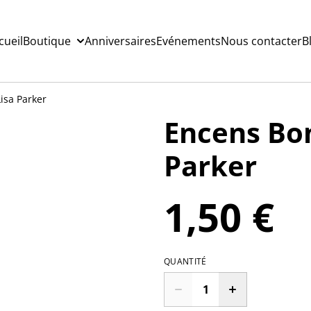
cueil
Boutique
Anniversaires
Evénements
Nous contacter
B
isa Parker
Encens Bon
Parker
1,50 €
QUANTITÉ