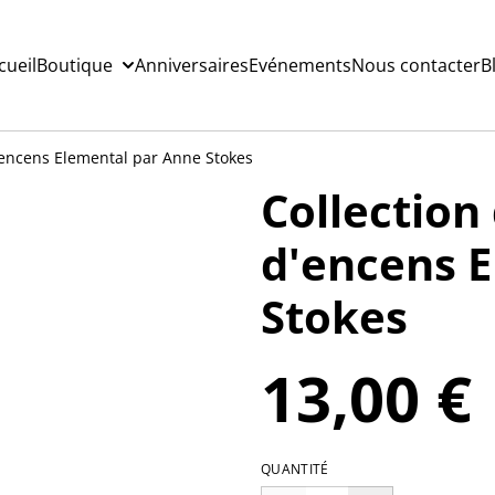
cueil
Boutique
Anniversaires
Evénements
Nous contacter
B
'encens Elemental par Anne Stokes
Collection
d'encens 
Stokes
13,00 €
QUANTITÉ