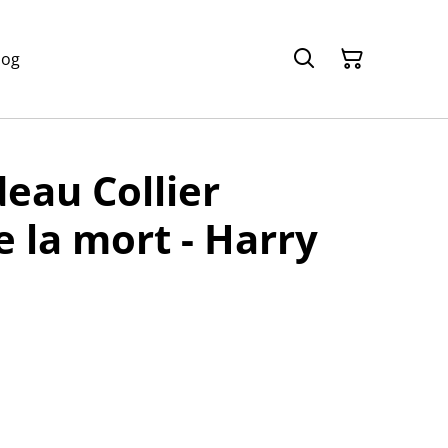
log
deau Collier
e la mort - Harry