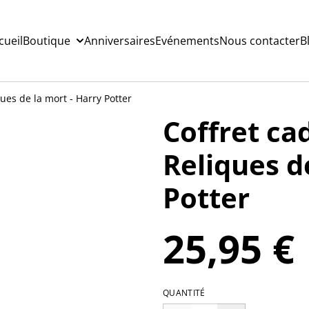
cueil
Boutique
Anniversaires
Evénements
Nous contacter
B
ques de la mort - Harry Potter
Coffret ca
Reliques d
Potter
25,95 €
QUANTITÉ