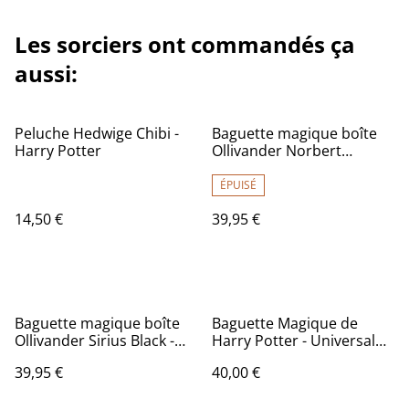
Les sorciers ont commandés ça
aussi:
Peluche Hedwige Chibi -
Baguette magique boîte
Harry Potter
Ollivander Norbert
Dragonneau - Animaux
Fantastiques
ÉPUISÉ
14,50 €
39,95 €
Baguette magique boîte
Baguette Magique de
Ollivander Sirius Black -
Harry Potter - Universal
Harry Potter
Studio
39,95 €
40,00 €