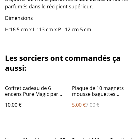
parfumés dans le récipient supérieur.
Dimensions
H:16.5 cm x L : 13 cm x P : 12 cm.5 cm
Les sorciers ont commandés ça
aussi:
%
Coffret cadeau de 6
Plaque de 10 magnets
encens Pure Magic par
mousse baguettes
Anne Stokes
magiques - Harry Potter
10,00 €
5,00 €
7,00 €
série 2