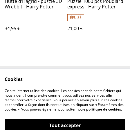
Hutte d’Hagrid - puzzle 3D
Puzzle 1000 pcs Poudlard
Wrebbit - Harry Potter
express - Harry Potter
ÉPUISÉ
34,95 €
21,00 €
Cookies
Contact Us
Legal Terms
Privacy Policy
Cookie Policy
Ce site Internet utilise des cookies. Les cookies sont de petits fichiers qui
Conditions générales
nous aident à comprendre comment vous utilisez nos services afin
d'améliorer votre expérience. Vous pouvez en savoir plus sur ces cookies
et contrôler la façon dont ils sont utilisés en cliquant sur « Paramètres des
cookies ». Vous pouvez également consulter notre
politique de cookies
.
Tout accepter