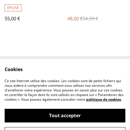
Diggory
ÉPUISÉ
55,00 €
48,00 €
54,99 €
Cookies
Contact Us
Legal Terms
Privacy Policy
Cookie Policy
Ce site Internet utilise des cookies. Les cookies sont de petits fichiers qui
Conditions générales
nous aident à comprendre comment vous utilisez nos services afin
d'améliorer votre expérience. Vous pouvez en savoir plus sur ces cookies
et contrôler la façon dont ils sont utilisés en cliquant sur « Paramètres des
cookies ». Vous pouvez également consulter notre
politique de cookies
.
Tout accepter
©
2026
Le chaudron magique