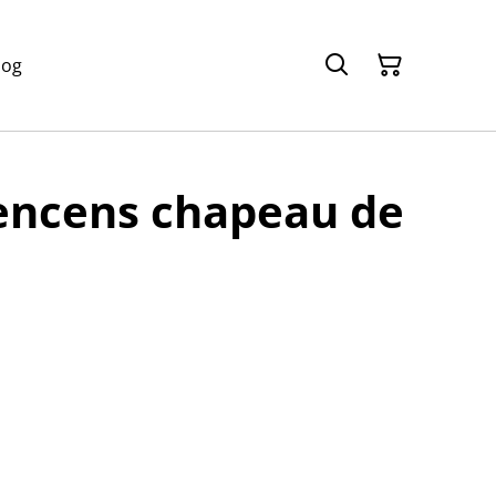
log
'encens chapeau de