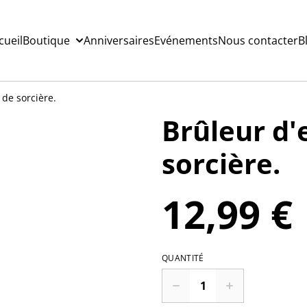
cueil
Boutique
Anniversaires
Evénements
Nous contacter
B
de sorcière.
Brûleur d
sorcière.
12,99 €
QUANTITÉ