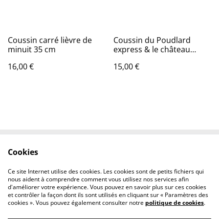
Coussin carré lièvre de
Coussin du Poudlard
minuit 35 cm
express & le château
Poudlard - Harry potter
16,00 €
15,00 €
Cookies
Contact Us
Legal Terms
Privacy Policy
Cookie Policy
Ce site Internet utilise des cookies. Les cookies sont de petits fichiers qui
Conditions générales
nous aident à comprendre comment vous utilisez nos services afin
d'améliorer votre expérience. Vous pouvez en savoir plus sur ces cookies
et contrôler la façon dont ils sont utilisés en cliquant sur « Paramètres des
cookies ». Vous pouvez également consulter notre
politique de cookies
.