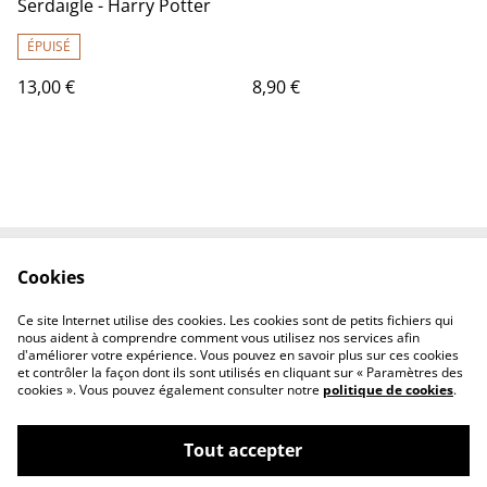
Serdaigle - Harry Potter
ÉPUISÉ
13,00 €
8,90 €
Cookies
Contact Us
Legal Terms
Privacy Policy
Cookie Policy
Ce site Internet utilise des cookies. Les cookies sont de petits fichiers qui
Conditions générales
nous aident à comprendre comment vous utilisez nos services afin
d'améliorer votre expérience. Vous pouvez en savoir plus sur ces cookies
et contrôler la façon dont ils sont utilisés en cliquant sur « Paramètres des
cookies ». Vous pouvez également consulter notre
politique de cookies
.
Tout accepter
©
2026
Le chaudron magique