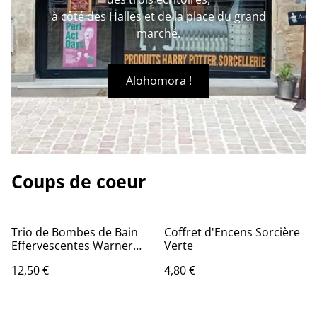
à côté des Halles et de la place du grand
marché.
Alohomora !
Coups de coeur
Trio de Bombes de Bain
Coffret d'Encens Sorcière
Effervescentes Warner
Verte
Bros Harry Potter
12,50 €
4,80 €