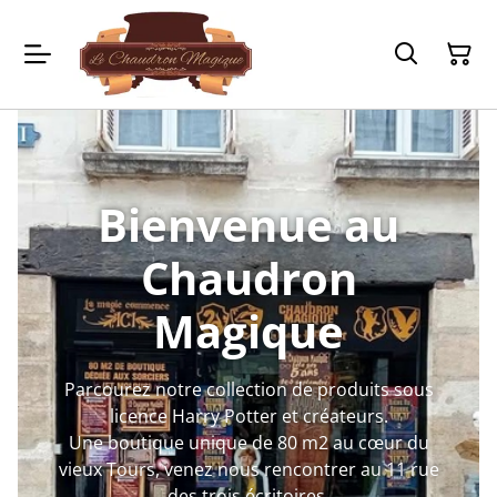
Bienvenue au
Chaudron
Magique
Parcourez notre collection de produits sous
licence Harry Potter et créateurs.
Une boutique unique de 80 m2 au cœur du
vieux Tours, venez nous rencontrer au 11 rue
des trois écritoires,