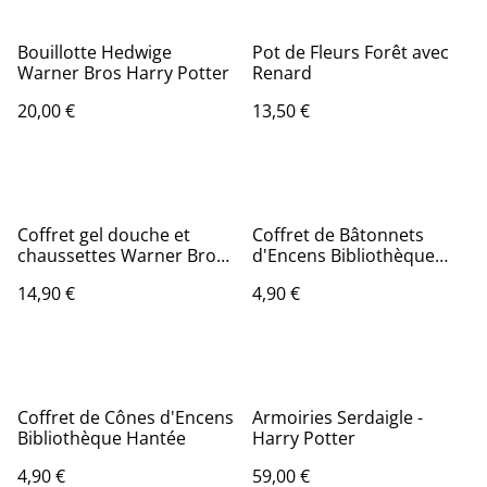
Bouillotte Hedwige
Pot de Fleurs Forêt avec
Warner Bros Harry Potter
Renard
20,00 €
13,50 €
Coffret gel douche et
Coffret de Bâtonnets
chaussettes Warner Bros
d'Encens Bibliothèque
Harry Potter Hogwart's
Hantée
14,90 €
4,90 €
Express
Coffret de Cônes d'Encens
Armoiries Serdaigle -
Bibliothèque Hantée
Harry Potter
4,90 €
59,00 €